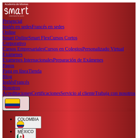
Presencial
Inglés en sedes
Francés en sedes
Online
Smart Online
Smart Flex
Cursos Cortos
Corporativo
Cursos Empresariales
Cursos en Colegios
Personalizado Virtual
Exámenes
Examenes Internacionales
Preparación de Exámenes
Pagos
Paga en línea
Tienda
Blog
Inglés
Francés
Nosotros
Acreditaciones
Certificaciones
Servicio al cliente
Trabaja con nosotros
COLOMBIA
MÉXICO