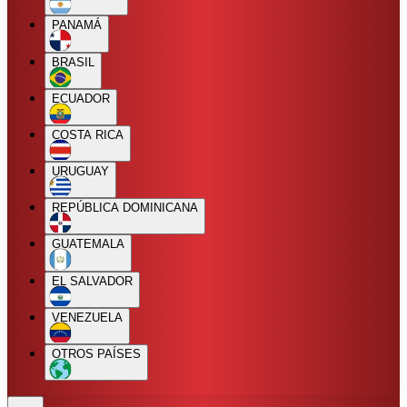
PANAMÁ
BRASIL
ECUADOR
COSTA RICA
URUGUAY
REPÚBLICA DOMINICANA
GUATEMALA
EL SALVADOR
VENEZUELA
OTROS PAÍSES