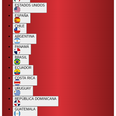
ESTADOS UNIDOS
ESPAÑA
CHILE
ARGENTINA
PANAMÁ
BRASIL
ECUADOR
COSTA RICA
URUGUAY
REPÚBLICA DOMINICANA
GUATEMALA