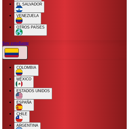
EL SALVADOR
VENEZUELA
OTROS PAÍSES
Soy estudiante
COLOMBIA
MÉXICO
ESTADOS UNIDOS
ESPAÑA
CHILE
ARGENTINA