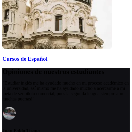
Cursos de Español
Opiniones de nuestros estudiantes
"Estudiar inglés me ha ayudado mucho en mi proceso académico en
la universidad, así mismo me ha ayudado mucho a acercarme a mi
meta de ser piloto comercial, pues la segunda lengua siempre abre
muchas puertas!"
Juan Pablo Triana